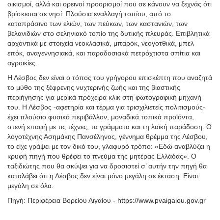
οικισμοί, αλλά και ορεινοί προορισμοί που σε κάνουν να ξεχνάς ότι
βρίσκεσαι σε νησί. Πλούσια εναλλαγή τοπίου, από το
καταπράσινο των ελιών, των πεύκων, των καστανιών, των
βελανιδιών στο σεληνιακό τοπίο της δυτικής πλευράς. Επιβλητικά
αρχοντικά με στοιχεία νεοκλασικά, μπαρόκ, νεογοτθικά, μπελ
επόκ, αναγεννησιακά, και παραδοσιακά πετρόχτιστα σπίτια και
αγροικίες.
Η Λέσβος δεν είναι ο τόπος του γρήγορου επισκέπτη που αναζητά
το μύθο της ξέφρενης νυχτερινής ζωής και της βιαστικής
περιήγησης για μερικά πρόχειρα κλικ στη φωτογραφική μηχανή
του. Η Λέσβος -αφετηρία και τέρμα για τρισχιλιετείς πολιτισμούς-
έχει πλούσιο φυσικό περιβάλλον, μοναδικά τοπικά προϊόντα,
στενή επαφή με τις τέχνες, τα γράμματα και τη λαϊκή παράδοση. Ο
λογοτέχνης Ασημάκης Πανσέληνος, γέννημα θρέμμα της Λέσβου,
το είχε γράψει με τον δικό του, γλαφυρό τρόπο: «Εδώ αναβλύζει η
κρυφή πηγή που θρέφει το πνεύμα της μητέρας Ελλάδας». Ο
ταξιδιώτης που θα σκύψει για να δροσιστεί σ’ αυτήν την πηγή θα
καταλάβει ότι η Λέσβος δεν είναι μόνο μεγάλη σε έκταση. Είναι
μεγάλη σε όλα.
Πηγή: Περιφέρεια Βορείου Αιγαίου -
https://www.pvaigaiou.gov.gr