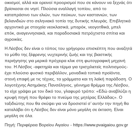
οικισμοί, αλλά και ορεινοί προορισμοί που σε κάνουν να ξεχνάς ότι
βρίσκεσαι σε νησί. Πλούσια εναλλαγή τοπίου, από το
καταπράσινο των ελιών, των πεύκων, των καστανιών, των
βελανιδιών στο σεληνιακό τοπίο της δυτικής πλευράς. Επιβλητικά
αρχοντικά με στοιχεία νεοκλασικά, μπαρόκ, νεογοτθικά, μπελ
επόκ, αναγεννησιακά, και παραδοσιακά πετρόχτιστα σπίτια και
αγροικίες.
Η Λέσβος δεν είναι ο τόπος του γρήγορου επισκέπτη που αναζητά
το μύθο της ξέφρενης νυχτερινής ζωής και της βιαστικής
περιήγησης για μερικά πρόχειρα κλικ στη φωτογραφική μηχανή
του. Η Λέσβος -αφετηρία και τέρμα για τρισχιλιετείς πολιτισμούς-
έχει πλούσιο φυσικό περιβάλλον, μοναδικά τοπικά προϊόντα,
στενή επαφή με τις τέχνες, τα γράμματα και τη λαϊκή παράδοση. Ο
λογοτέχνης Ασημάκης Πανσέληνος, γέννημα θρέμμα της Λέσβου,
το είχε γράψει με τον δικό του, γλαφυρό τρόπο: «Εδώ αναβλύζει η
κρυφή πηγή που θρέφει το πνεύμα της μητέρας Ελλάδας». Ο
ταξιδιώτης που θα σκύψει για να δροσιστεί σ’ αυτήν την πηγή θα
καταλάβει ότι η Λέσβος δεν είναι μόνο μεγάλη σε έκταση. Είναι
μεγάλη σε όλα.
Πηγή: Περιφέρεια Βορείου Αιγαίου -
https://www.pvaigaiou.gov.gr