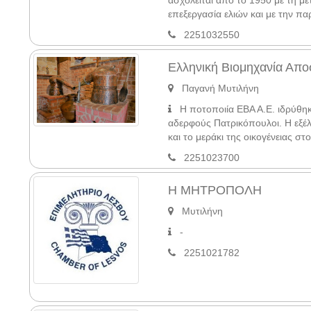
ασχολείται από το 1950 με τη μ
επεξεργασία ελιών και με την παρ
2251032550
Ελληνική Βιομηχανία Απ
Παγανή Μυτιλήνη
Η ποτοποιία ΕΒΑ Α.Ε. ιδρύθηκ
αδερφούς Πατρικόπουλοι. Η εξέλι
και το μεράκι της οικογένειας στον
2251023700
Η ΜΗΤΡΟΠΟΛΗ
Μυτιλήνη
-
2251021782