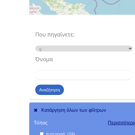
Που πηγαίνετε;
Όνομα
Αναζήτηση
Κατάργηση όλων των φίλτρων
Τύπος
Περισσότερ
Διατροφή (18)