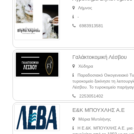
Λήμνος
-
6983913581
Γαλάκτοκομική Λέσβου
Χύδηρα
Παραδοσιακό Οικογενειακό Τυρ
τυροκομείο ξεκίνησε τη λειτουργ
Λέσβου. Το τυροκομείο παρήγαγε
2253051402
Ε&Κ ΜΠΟΥΧΛΗΣ Α.Ε
Μόρια Μυτιλήνης
Η Ε.&Κ. ΜΠΟΥΧΛΗΣ Α.Ε. μια σ