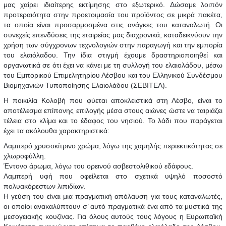
μας χαίρει ιδιαίτερης εκτίμησης στο εξωτερικό. Δώσαμε λοιπόν
προτεραιότητα στην προετοιμασία του προϊόντος σε μικρά πακέτα,
τα οποία είναι προσαρμοσμένα στις ανάγκες του καταναλωτή. Οι
συνεχείς επενδύσεις της εταιρείας μας διαχρονικά, καταδεικνύουν την
χρήση των σύγχρονων τεχνολογιών στην παραγωγή και την εμπορία
του ελαιόλαδου. Την ίδια στιγμή έχουμε δραστηριοποιηθεί και
οργανωτικά σε ότι έχει να κάνει με τη συλλογή του ελαιολάδου, μέσω
του Εμπορικού Επιμελητηρίου Λέσβου και του Ελληνικού Συνδέσμου
Βιομηχανιών Τυποποίησης Ελαιολάδου (ΣΕΒΙΤΕΛ).
Η ποικιλία Κολοβή που φύεται αποκλειστικά στη Λέσβο, είναι το
αποτέλεσμα επίπονης επιλογής μέσα στους αιώνες ώστε να ταιριάζει
τέλεια στο κλίμα και το έδαφος του νησιού. Το λάδι που παράγεται
έχει τα ακόλουθα χαρακτηριστικά:
Λαμπερό χρυσοκίτρινο χρώμα, λόγω της χαμηλής περιεκτικότητας σε
χλωροφύλλη.
Έντονο άρωμα, λόγω του ορεινού ασβεστολιθικού εδάφους.
Λαμπερή υφή που οφείλεται στο σχετικά υψηλό ποσοστό
πολυακόρεστων λιπιδίων.
Η γεύση του είναι μια πραγματική απόλαυση για τους καταναλωτές,
οι οποίοι ανακαλύπτουν σ’ αυτό πραγματικά ένα από τα μυστικά της
μεσογειακής κουζίνας. Για όλους αυτούς τους λόγους η Ευρωπαϊκή