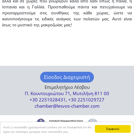
αλλά και σε χώρες που γνωρίζουν καλά από λάδι όπως η Ιταλία, η
Ισπανία και η Γαλλία. Προσπαθούμε πάντα και πετυχαίνουμε να
προσαρμοστούμε στις συνθήκες της κάθε χώρας, ώστε να
ικανοποιήσουμε τις ειδικές ανάγκες των πελατών μας. Αυτό είναι
ίσως το μυστικό της μακροζωίας μας!
Είσοδος Διαχειριστή
Επιμελητήριο Λέσβου
Π. Κουντουριώτου 71, Μυτιλήνη 811 00
+30 2251028431, +30 2251029727
chamber@lesvos-chamber.com
Αυτή η ιστοσελίδα χρησιμοποιεί cookies για να διασφαλίσει ότι θα
Συμφωνώ
έχετε την καλύτερη εμπειρία στην ιστοσελίδα μας