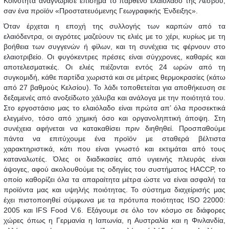
Κοινότητα αναγνώρισε επίσημα το παρθένο ελαιόλαδο της Λέσβου,
σαν ένα προϊόν «Προστατευόμενης Γεωγραφικής Ένδειξης».
Όταν έρχεται η εποχή της συλλογής των καρπών από τα
ελαιόδεντρα, οι αγρότες μαζεύουν τις ελιές με το χέρι, κυρίως με τη
βοήθεια των συγγενών ή φίλων, και τη συνέχεια τις φέρνουν στο
ελαιοτριβείο. Οι φυγόκεντρες πρέσες είναι σύγχρονες, καθαρές και
αποτελεσματικές. Οι ελιές πιέζονται εντός 24 ωρών από τη
συγκομιδή, κάθε παρτίδα χωριστά και σε μέτριες θερμοκρασίες (κάτω
από 27 βαθμούς Κελσίου). Το λάδι τοποθετείται για αποθήκευση σε
δεξαμενές από ανοξείδωτο χάλυβα και ανάλογα με την ποιότητά του.
Στο εργοστάσιο μας το ελαιόλαδο είναι πρώτα απ’ όλα προσεκτικά
ελεγμένο, τόσο από χημική όσο και οργανοληπτική άποψη. Στη
συνέχεια αφήνεται να κατακαθίσει πριν διηθηθεί. Προσπαθούμε
πάντα να επιτύχουμε ένα προϊόν με σταθερά βέλτιστα
χαρακτηριστικά, κάτι που είναι γνωστό και εκτιμάται από τους
καταναλωτές. Όλες οι διαδικασίες από υγιεινής πλευράς είναι
άψογες, αφού ακολουθούμε τις οδηγίες του συστήματος HACCP, το
οποίο καθορίζει όλα τα απαραίτητα μέτρα ώστε να είναι ασφαλή τα
προϊόντα μας και υψηλής ποιότητας. Το σύστημα διαχείρισής μας
έχει πιστοποιηθεί σύμφωνα με τα πρότυπα ποιότητας ISO 22000:
2005 και IFS Food V.6. Εξάγουμε σε όλο τον κόσμο σε διάφορες
χώρες όπως η Γερμανία η Ιαπωνία, η Αυστραλία και η Φινλανδία,